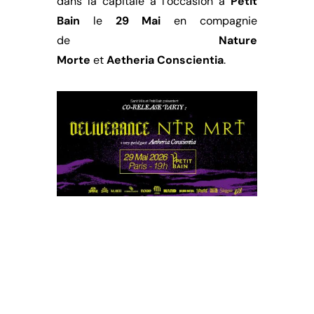
dans la capitale à l’occasion à
Petit
Bain
le
29 Mai
en compagnie
de
Nature
Morte
et
Aetheria
Conscientia
.