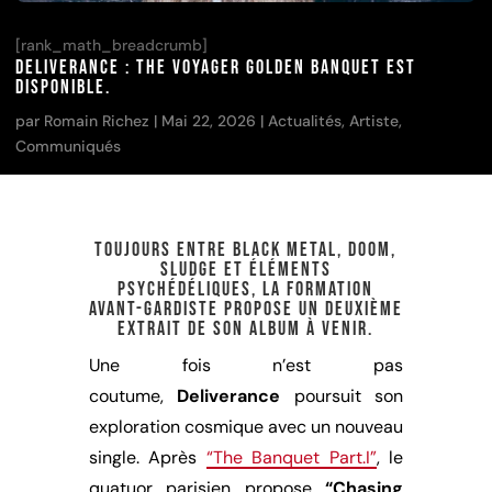
[rank_math_breadcrumb]
DELIVERANCE : The Voyager Golden Banquet est
disponible.
par
Romain Richez
|
Mai 22, 2026
|
Actualités
,
Artiste
,
Communiqués
Toujours entre black metal, doom,
sludge et éléments
psychédéliques, la formation
avant-gardiste propose un deuxième
extrait de son album à venir.
Une fois n’est pas
coutume,
Deliverance
poursuit son
exploration cosmique avec un nouveau
single. Après
“The Banquet Part.I”
, le
quatuor parisien propose
“Chasing