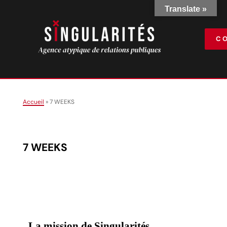
Translate »
C
Accueil
»
7 WEEKS
7 WEEKS